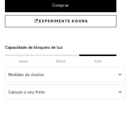
Capacidade de bloqueio de luz
BAIXA
MÉDIA
ALTA
Medidas do óculos
Medida da haste – 146 mm
Calcule o seu frete
Medida da lente – 53 mm
Medida do frontal total – 143 mm
Medida da altura total – 38 mm
Não sei meu CEP