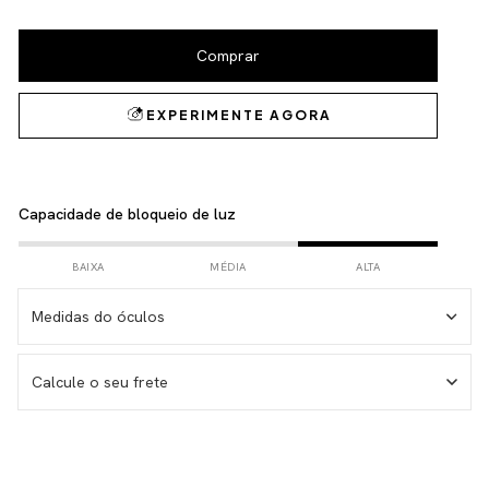
Capacidade de bloqueio de luz
BAIXA
MÉDIA
ALTA
Medidas do óculos
Medida da haste – 146 mm
Calcule o seu frete
Medida da lente – 53 mm
Medida do frontal total – 143 mm
Medida da altura total – 38 mm
Não sei meu CEP