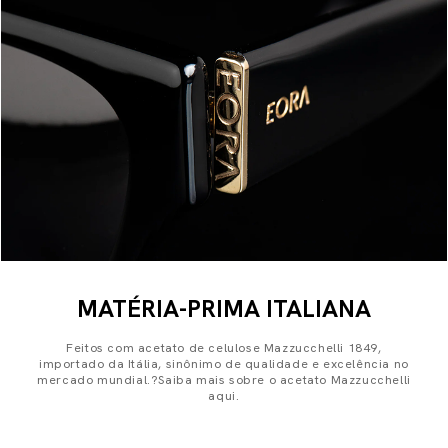
MATÉRIA-PRIMA ITALIANA
Feitos com acetato de celulose Mazzucchelli 1849,
importado da Itália, sinônimo de qualidade e excelência no
mercado mundial.?Saiba mais sobre o acetato Mazzucchelli
aqui.