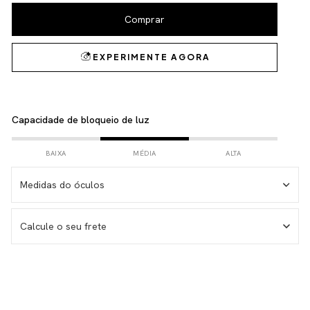
Capacidade de bloqueio de luz
BAIXA
MÉDIA
ALTA
Medidas do óculos
Medida da haste – 146 mm
Calcule o seu frete
Medida da lente – 53 mm
Medida do frontal total – 143 mm
Medida da altura total – 38 mm
Não sei meu CEP