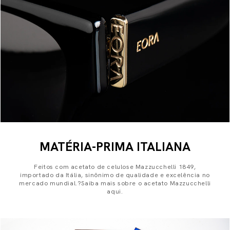
MATÉRIA-PRIMA ITALIANA
Feitos com acetato de celulose Mazzucchelli 1849,
importado da Itália, sinônimo de qualidade e excelência no
mercado mundial.?Saiba mais sobre o acetato Mazzucchelli
aqui.