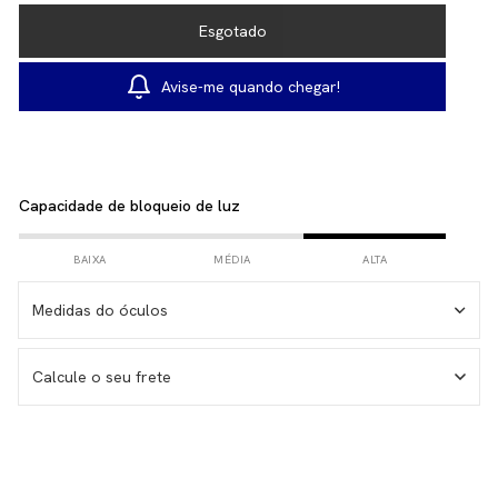
Avise-me quando chegar!
Capacidade de bloqueio de luz
BAIXA
MÉDIA
ALTA
Medidas do óculos
Medida da haste – 146 mm
Calcule o seu frete
Medida da lente – 53 mm
Medida do frontal total – 143 mm
Medida da altura total – 38 mm