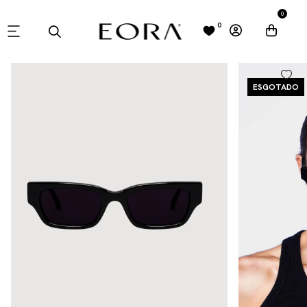
0
0
ESGOTADO