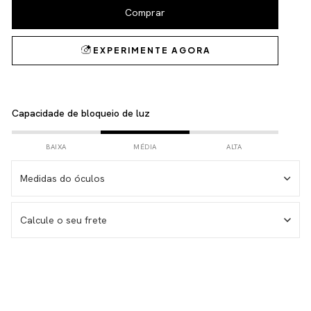
Capacidade de bloqueio de luz
BAIXA
MÉDIA
ALTA
Medidas do óculos
Medida da haste – 146 mm
Calcule o seu frete
Medida da lente – 53 mm
Medida do frontal total – 143 mm
Medida da altura total – 38 mm
Não sei meu CEP